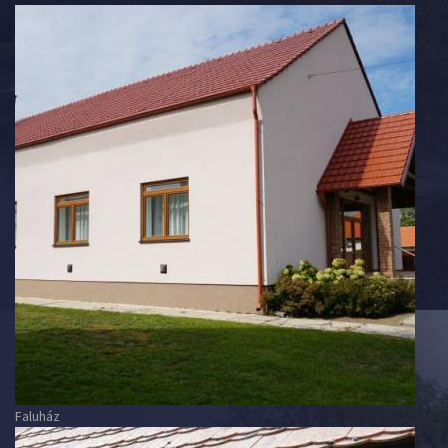
Faluház