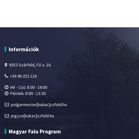
Információk
9353 Szárföld, Fő u. 16.
+36 96 252 116
Hé - Csü: 8:00 - 16:00
Péntek: 8:00 - 13:30
polgarmester[kukac]szfold.hu
jegyzo[kukac]szfold.hu
Magyar Falu Program