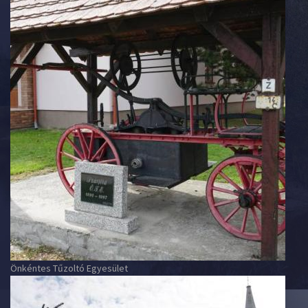
Önkéntes Tűzoltó Egyesület