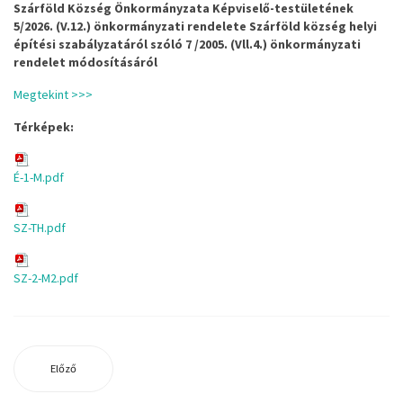
Szárföld Község Önkormányzata Képviselő-testületének
5/2026. (V.12.) önkormányzati rendelete Szárföld község helyi
építési szabályzatáról szóló 7 /2005. (Vll.4.) önkormányzati
rendelet módosításáról
Megtekint >>>
Térképek:
É-1-M.pdf
SZ-TH.pdf
SZ-2-M2.pdf
Előző