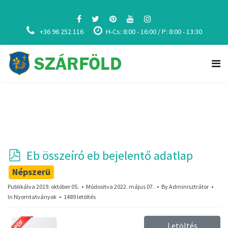
+36 96 252 116
H-Cs: 8:00 - 16:00 / P: 8:00 - 13:30
p
Eb összeíró eb bejelentő adatlap
d
Népszerü
f
Publikálva 2019. október 05.
Módositva 2022. május 07.
By
Adminisztrátor
In
Nyomtatványok
1489 letöltés
Letöltés