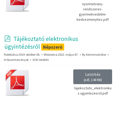
nyomtatvany-
rendszeres-
gyermekvedelmi-
kedvezmenyhez.pdf
p
Tájékoztató elektronikus
d
ügyintézésről
Népszerü
f
Publikálva 2019. október 06.
Módositva 2022. május 07.
By
Adminisztrátor
In
Nyomtatványok
3241 letöltés
Letöltés
(
pdf,
3.48 MB
)
tajekoztato_elektroniku
s ugyintezesrol.pdf