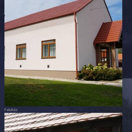
Faluház