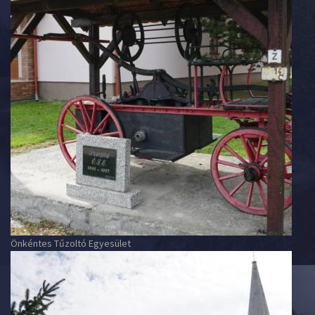
Önkéntes Tűzoltó Egyesület