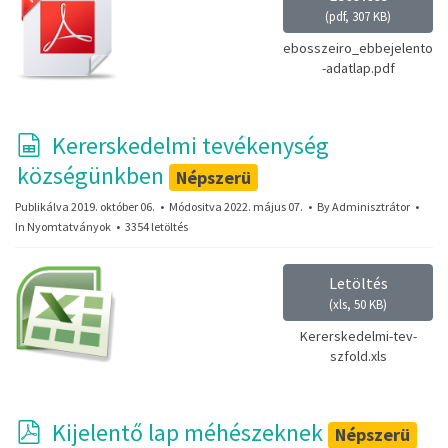
(
pdf,
307 KB
)
ebosszeiro_ebbejelento
-adatlap.pdf
s
Kererskedelmi tevékenység
p
községünkben
Népszerü
r
Publikálva 2019. október 06.
Módositva 2022. május 07.
By
Adminisztrátor
In
Nyomtatványok
e
3354 letöltés
a
Letöltés
d
(
xls,
50 KB
)
s
Kererskedelmi-tev-
h
szfold.xls
e
e
p
Kijelentő lap méhészeknek
Népszerü
t