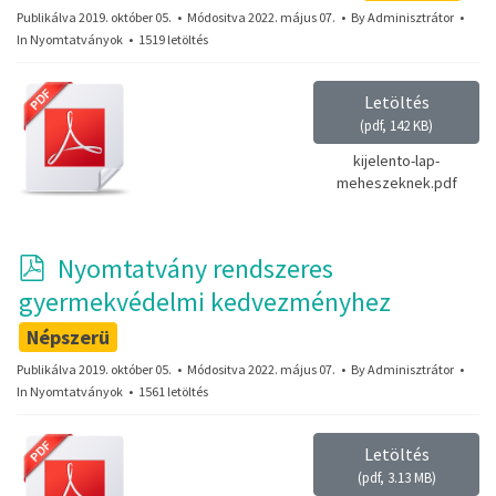
d
Publikálva 2019. október 05.
Módositva 2022. május 07.
By
Adminisztrátor
In
Nyomtatványok
f
1519 letöltés
Letöltés
(
pdf,
142 KB
)
kijelento-lap-
meheszeknek.pdf
p
Nyomtatvány rendszeres
d
gyermekvédelmi kedvezményhez
f
Népszerü
Publikálva 2019. október 05.
Módositva 2022. május 07.
By
Adminisztrátor
In
Nyomtatványok
1561 letöltés
Letöltés
(
pdf,
3.13 MB
)