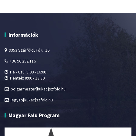
Információk
9353 Szárföld, Fő u. 16.
+36 96 252 116
Hé - Csü: 8:00 - 16:00
Péntek: 8:00 - 13:30
polgarmester[kukac]szfold.hu
jegyzo[kukac]szfold.hu
Magyar Falu Program