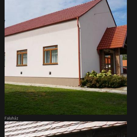
Faluház