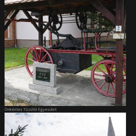
Önkéntes Tűzoltó Egyesület