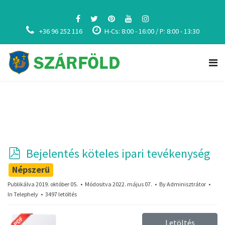
+36 96 252 116
H-Cs: 8:00 - 16:00 / P: 8:00 - 13:30
p
Bejelentés köteles ipari tevékenység
d
Népszerü
f
Publikálva 2019. október 05.
Módositva 2022. május 07.
By
Adminisztrátor
In
Telephely
3497 letöltés
Letöltés