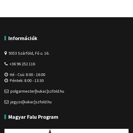
Információk
9353 Szárföld, Fő u. 16.
+36 96 252 116
Hé - Csü: 8:00 - 16:00
Péntek: 8:00 - 13:30
polgarmester[kukac]szfold.hu
jegyzo[kukac]szfold.hu
Magyar Falu Program