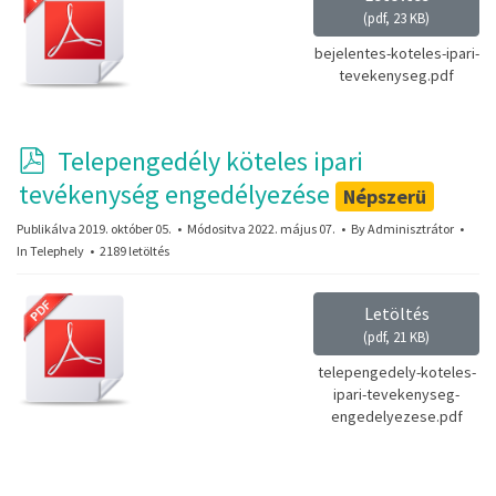
(
pdf,
23 KB
)
bejelentes-koteles-ipari-
tevekenyseg.pdf
p
Telepengedély köteles ipari
d
tevékenység engedélyezése
Népszerü
f
Publikálva 2019. október 05.
Módositva 2022. május 07.
By
Adminisztrátor
In
Telephely
2189 letöltés
Letöltés
(
pdf,
21 KB
)
telepengedely-koteles-
ipari-tevekenyseg-
engedelyezese.pdf