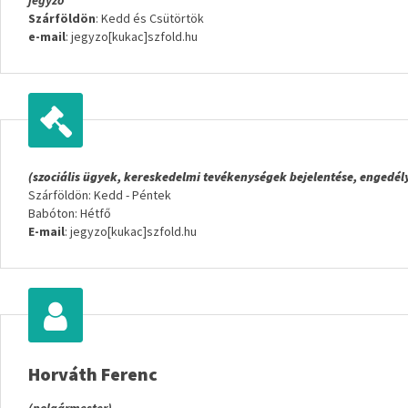
jegyző
Szárföldön
: Kedd és Csütörtök
e-mail
: jegyzo[kukac]szfold.hu
(szociális ügyek, kereskedelmi tevékenységek bejelentése, engedél
Szárföldön: Kedd - Péntek
Babóton: Hétfő
E-mail
: jegyzo[kukac]szfold.hu
Horváth Ferenc