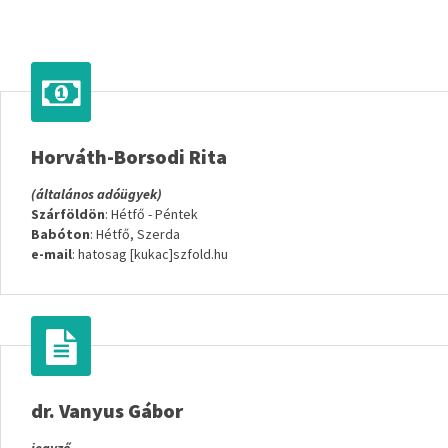
Horváth-Borsodi Rita
(általános adóügyek)
Szárföldön
: Hétfő - Péntek
Babóton
: Hétfő, Szerda
e-mail
: hatosag [kukac]szfold.hu
dr. Vanyus Gábor