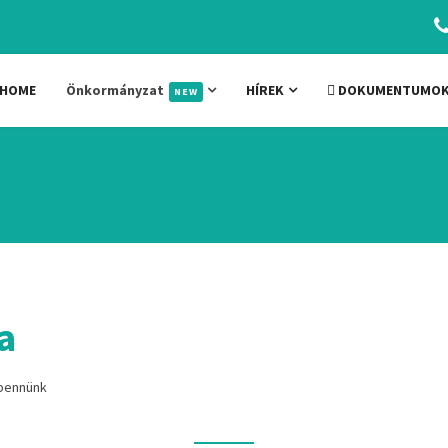
HOME
Önkormányzat
HÍREK
DOKUMENTUMO
NEW
a
 bennünk