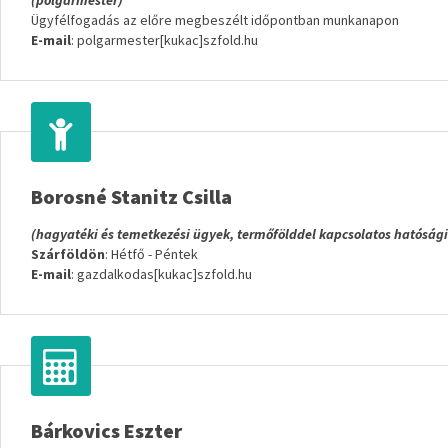
(polgármester)
Ügyfélfogadás az előre megbeszélt időpontban munkanapon
E-mail
: polgarmester[kukac]szfold.hu
Borosné Stanitz Csilla
(hagyatéki és temetkezési ügyek, termőfölddel kapcsolatos hatóság
Szárföldön
: Hétfő - Péntek
E-mail
: gazdalkodas[kukac]szfold.hu
Bárkovics Eszter