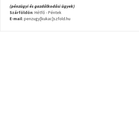
(pénzügyi és gazdálkodási ügyek)
Szárföldön
: Hétfő - Péntek
E-mail
: penzugy[kukac]szfold.hu