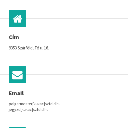
Cím
9353 Szárföld, Fő u. 16.
Email
polgarmester[kukac]szfold.hu
jegyzo[kukac]szfold.hu