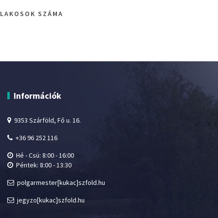
LAKOSOK SZÁMA
Információk
9353 Szárföld, Fő u. 16.
+36 96 252 116
Hé - Csü: 8:00 - 16:00
Péntek: 8:00 - 13:30
polgarmester[kukac]szfold.hu
jegyzo[kukac]szfold.hu