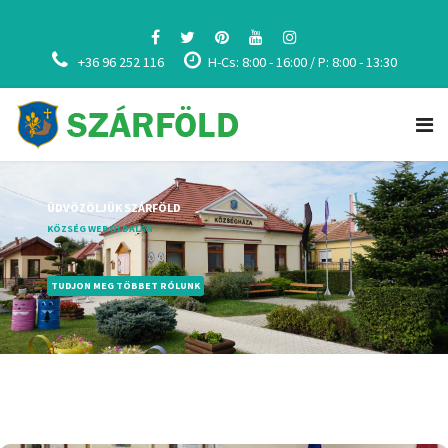
+36 96 252 116
H-Cs: 8:00 - 16:00 / P: 8:00 - 13:30
ÜDVÖZÖLJÜK SZÁRFÖLD
KÖZSÉG WEBOLDALÁN
TUDJON MEG TÖBBET RÓLUNK