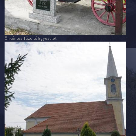
Önkéntes Tűzoltó Egyesület