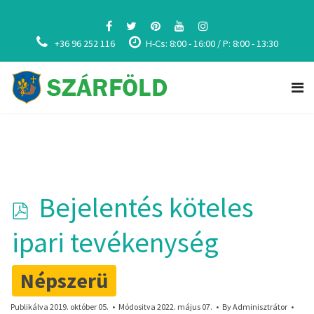
+36 96 252 116
H-Cs: 8:00 - 16:00 / P: 8:00 - 13:30
p
Bejelentés köteles
d
ipari tevékenység
f
Népszerü
Publikálva 2019. október 05.
Módositva 2022. május 07.
By
Adminisztrátor