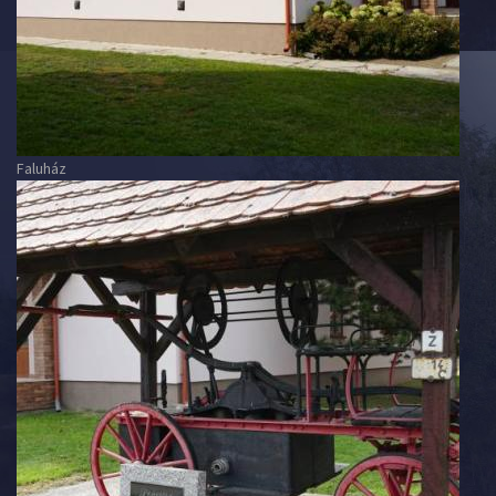
Faluház