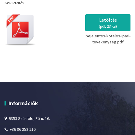
3497 letöltés
Letöltés
(
pdf,
23 KB
)
bejelentes-koteles-ipari-
tevekenyseg.pdf
Információk
9353 Szárföld, Fő u. 16.
+36 96 252 116