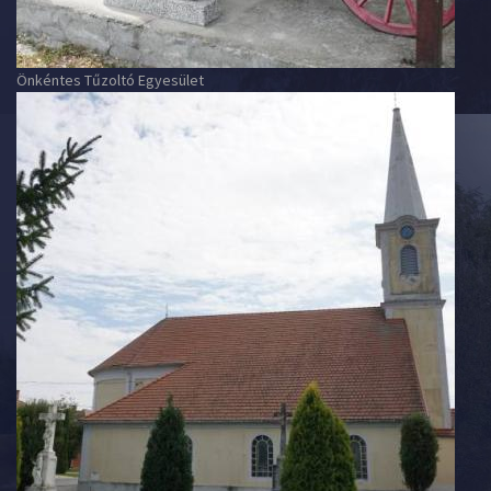
Önkéntes Tűzoltó Egyesület