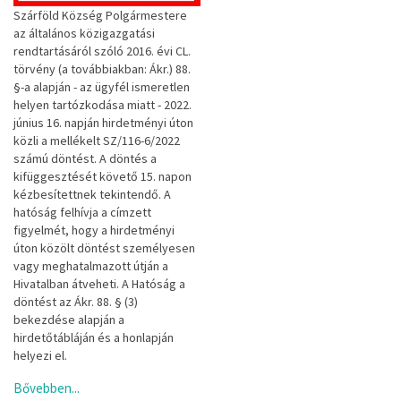
Szárföld Község Polgármestere
az általános közigazgatási
rendtartásáról szóló 2016. évi CL.
törvény (a továbbiakban: Ákr.) 88.
§-a alapján - az ügyfél ismeretlen
helyen tartózkodása miatt - 2022.
június 16. napján hirdetményi úton
közli a mellékelt SZ/116-6/2022
számú döntést. A döntés a
kifüggesztését követő 15. napon
kézbesítettnek tekintendő. A
hatóság felhívja a címzett
figyelmét, hogy a hirdetményi
úton közölt döntést személyesen
vagy meghatalmazott útján a
Hivatalban átveheti. A Hatóság a
döntést az Ákr. 88. § (3)
bekezdése alapján a
hirdetőtábláján és a honlapján
helyezi el.
Bővebben...