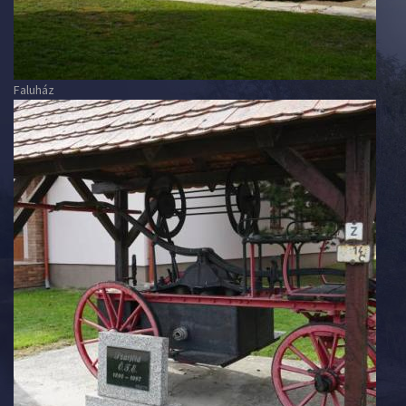
Faluház