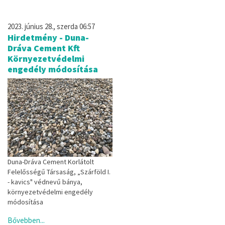
2023. június 28., szerda 06:57
Hirdetmény - Duna-
Dráva Cement Kft
Környezetvédelmi
engedély módosítása
Duna-Dráva Cement Korlátolt
Felelősségű Társaság, „Szárföld I.
- kavics" védnevű bánya,
környezetvédelmi engedély
módosítása
Bővebben...