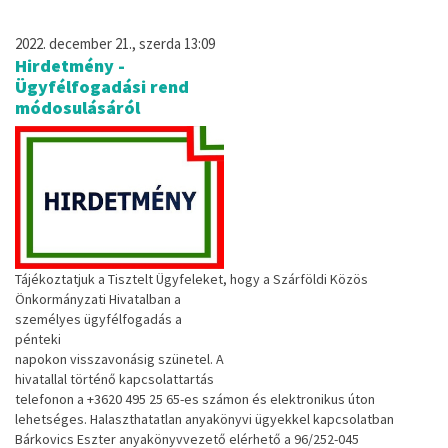
2022. december 21., szerda 13:09
Hirdetmény -
Ügyfélfogadási rend
módosulásáról
Tájékoztatjuk
a
Tisztelt
Ügyfeleket,
hogy
a
Szárföldi
Közös
Önkormányzat
i Hivatalban
a
személyes ügyfé
lfogadás a
pénteki
napokon
visszavonásig
szünetel.
A
hivatallal történő kapcsolattartás
t
elefonon
a
+3620
495
25
65
-
es
számon
és
elektronikus
úton
lehetséges.
Halaszthatatlan
anyakönyvi
ügyekkel
kap
csolatban
Bárkovics
Eszter
anyakönyvv
ezető
elérhető
a
96/252
-
045