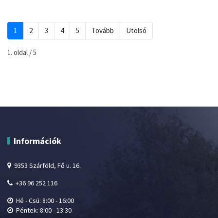
1
2
3
4
5
Tovább
Utolsó
1. oldal / 5
Információk
9353 Szárföld, Fő u. 16.
+36 96 252 116
Hé - Csü: 8:00 - 16:00
Péntek: 8:00 - 13:30