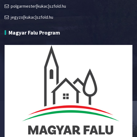
polgarmester[kukac]szfold.hu
jegyzo[kukac]szfold.hu
Magyar Falu Program