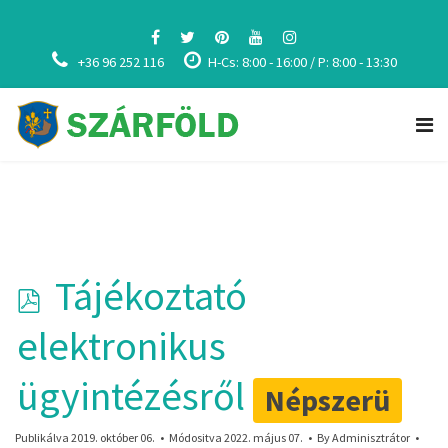
+36 96 252 116
H-Cs: 8:00 - 16:00 / P: 8:00 - 13:30
p
Tájékoztató
d
elektronikus
f
ügyintézésről
Népszerü
Publikálva 2019. október 06.
Módositva 2022. május 07.
By
Adminisztrátor