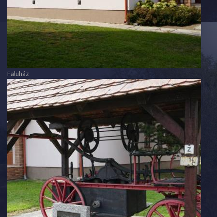
Faluház