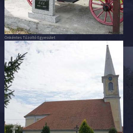
Önkéntes Tűzoltó Egyesület