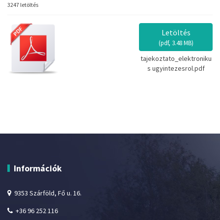
3247 letöltés
Letöltés
(
pdf,
3.48 MB
)
tajekoztato_elektroniku
s ugyintezesrol.pdf
Információk
9353 Szárföld, Fő u. 16.
+36 96 252 116