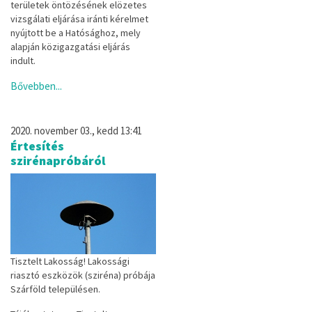
területek öntözésének elözetes
vizsgálati eljárása iránti kérel­met
nyújtott be a Hatósághoz, mely
alapján közigazgatási eljárás
indult.
Bővebben...
2020. november 03., kedd 13:41
Értesítés
szirénapróbáról
Tisztelt Lakosság! Lakossági
riasztó eszközök (sziréna) próbája
Szárföld településen.