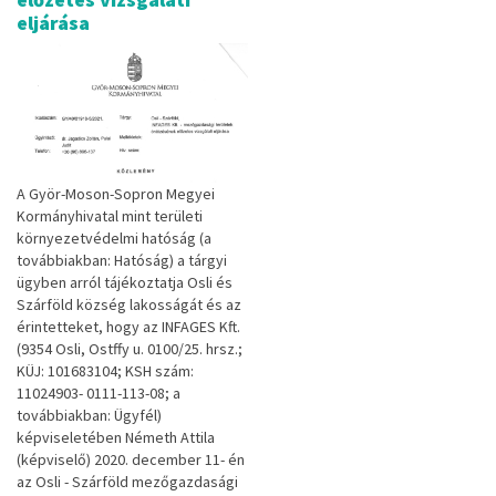
eljárása
A Györ-Moson-Sopron Megyei
Kormányhivatal mint területi
környezetvédelmi hatóság (a
továbbiak­ban: Hatóság) a tárgyi
ügyben arról tájékoztatja Osli és
Szárföld község lakosságát és az
érintetteket, hogy az INFAGES Kft.
(9354 Osli, Ostffy u. 0100/25. hrsz.;
KÜJ: 101683104; KSH szám:
11024903- 0111-113-08; a
továbbiakban: Ügyfél)
képviseletében Németh Attila
(képviselő) 2020. december 11- én
az Osli - Szárföld mezőgazdasági