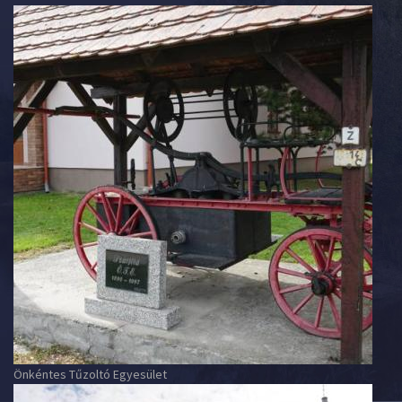
Önkéntes Tűzoltó Egyesület