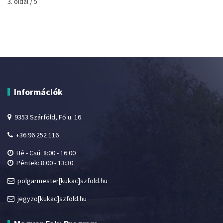
3. oldal / 5
Információk
9353 Szárföld, Fő u. 16.
+36 96 252 116
Hé - Csü: 8:00 - 16:00
Péntek: 8:00 - 13:30
polgarmester[kukac]szfold.hu
jegyzo[kukac]szfold.hu