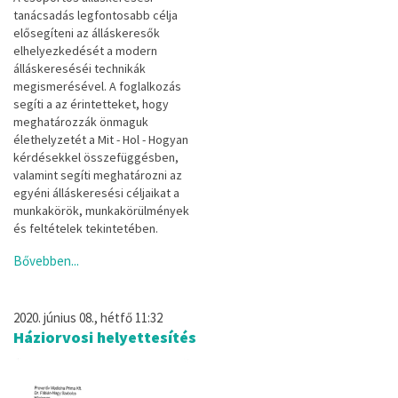
tanácsadás legfontosabb célja
elősegíteni az álláskeresők
elhelyezkedését a modern
álláskereséséi technikák
megismerésével. A foglalkozás
segíti a az érintetteket, hogy
meghatározzák önmaguk
élethelyzetét a Mit - Hol - Hogyan
kérdésekkel összefüggésben,
valamint segíti meghatározni az
egyéni álláskeresési céljaikat a
munkakörök, munkakörülmények
és feltételek tekintetében.
Bővebben...
2020. június 08., hétfő 11:32
Háziorvosi helyettesítés