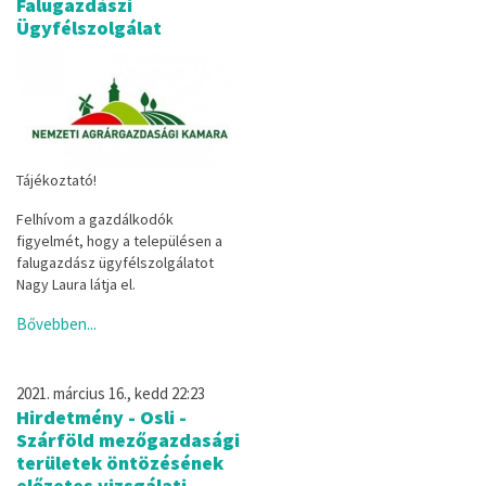
Falugazdászi
Ügyfélszolgálat
Tájékoztató!
Felhívom a gazdálkodók
figyelmét, hogy a településen a
falugazdász ügyfélszolgálatot
Nagy Laura látja el.
Bővebben...
2021. március 16., kedd 22:23
Hirdetmény - Osli -
Szárföld mezőgazdasági
területek öntözésének
előzetes vizsgálati