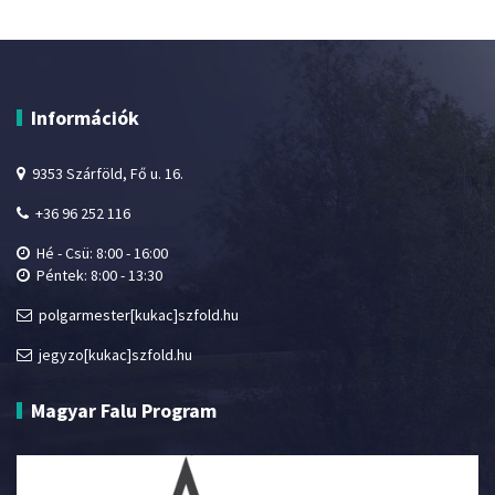
Információk
9353 Szárföld, Fő u. 16.
+36 96 252 116
Hé - Csü: 8:00 - 16:00
Péntek: 8:00 - 13:30
polgarmester[kukac]szfold.hu
jegyzo[kukac]szfold.hu
Magyar Falu Program