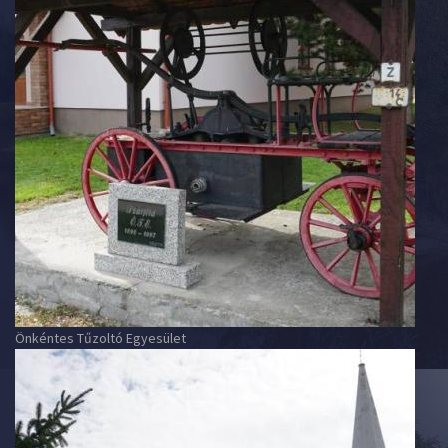
Önkéntes Tűzoltó Egyesület