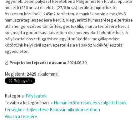
legyenek. Jelen pályázat keretében a Polgármesteri Hivatal épülete
melletti (286 hrsz.) és előtti (27/6 hrsz.) területet újítottuk fel
összesen körülbelül 245m2 területen. A munkák során a meglévő
humuszréteg leszedésre került, kiegyenlítő humuszréteg elterítése
után hengerezéses tömörítés, geotextilia, murva terítésére került
sor, majd a gödörásást követően dísznövényeket telepítettünk. A
pályázattal összefüggésben együttműködési megállapodást
kötöttünk helyi civil szervezettel és a Rábaköz Vidékfejlesztési
Egyesülettel.
g)
Projekt befejezési dátuma:
2024.06.30.
Megjelent:
2425
alkalommal
Kategória:
Pályázatok
Tovább a kategóriában:
« Humán erőforrások és szolgáltatások
térségközi fejlesztése Kapuvár mikrokörzetében
Vissza a tetejére