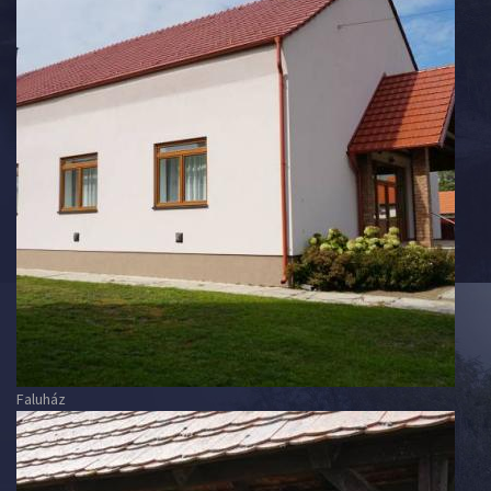
Faluház