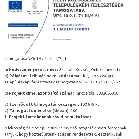
Támogatása VP6-19.2.1.-71-III/2-21
a)
Kedvezményezett neve:
Szárföld Község Önkormányzata
b)
Pályázati felhívás neve, kódszáma:
Helyi közösségi és
településképi fejlesztések támogatása VP6-19.2.1.-71-111/2.-21
c)
Projekt címe, azonosító száma:
Parkosítás, 3382066866
d)
Szerződött támogatás összege:
1 100 679 Ft
e)
Támogatás mértéke (%-ban):
100
f)
Projekt tartalmának rövid bemutatása:
A lakosság és a településünkre érkező látogatók miatt fontosnak
tartjuk, hogy közterületeink szépen rendezettek, esztétikusak