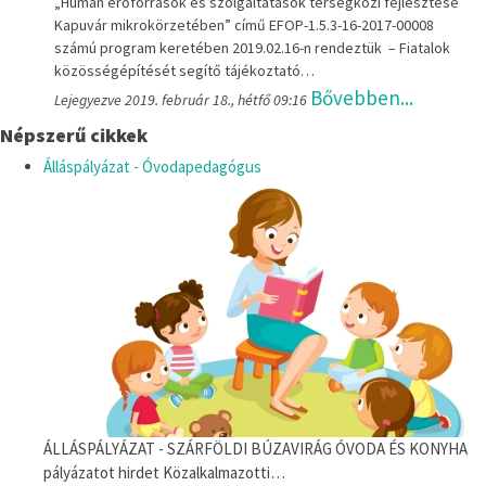
„Humán erőforrások és szolgáltatások térségközi fejlesztése
Kapuvár mikrokörzetében” című EFOP-1.5.3-16-2017-00008
számú program keretében 2019.02.16-n rendeztük – Fiatalok
közösségépítését segítő tájékoztató…
Bővebben...
Lejegyezve 2019. február 18., hétfő 09:16
Népszerű cikkek
Álláspályázat - Óvodapedagógus
ÁLLÁSPÁLYÁZAT - SZÁRFÖLDI BÚZAVIRÁG ÓVODA ÉS KONYHA
pályázatot hirdet Közalkalmazotti…