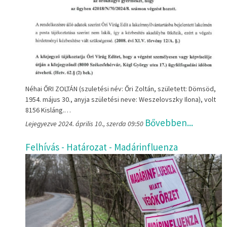
Néhai ŐRI ZOLTÁN (szuletési név: Őri Zoltán, született: Dömsöd,
1954. május 30., anyja születési neve: Weszelovszky Ilona), volt
8156 Kisláng.…
Bővebben...
Lejegyezve 2024. április 10., szerda 09:50
Felhívás - Határozat - Madárinfluenza