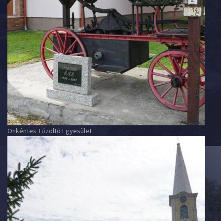
Önkéntes Tűzoltó Egyesület