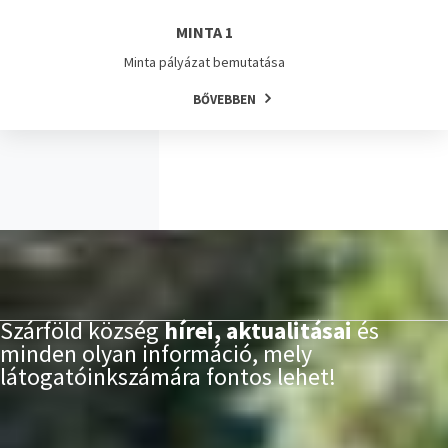
MINTA 1
Minta pályázat bemutatása
BŐVEBBEN
Szárföld község
hírei, aktualitásai
és
minden olyan információ, mely
látogatóinkszámára fontos lehet!