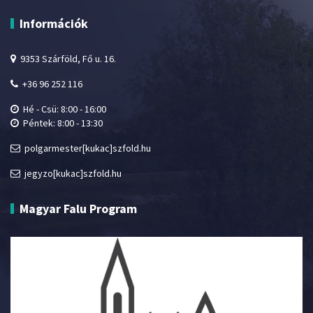
Információk
9353 Szárföld, Fő u. 16.
+36 96 252 116
Hé - Csü: 8:00 - 16:00
Péntek: 8:00 - 13:30
polgarmester[kukac]szfold.hu
jegyzo[kukac]szfold.hu
Magyar Falu Program