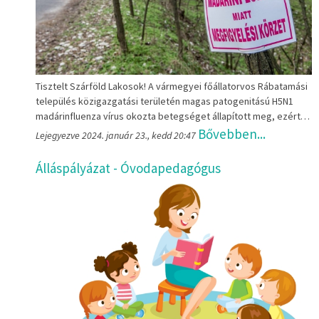
Tisztelt Szárföld Lakosok! A vármegyei főállatorvos Rábatamási
település közigazgatási területén magas patogenitású H5N1
madárinfluenza vírus okozta betegséget állapított meg, ezért…
Bővebben...
Lejegyezve 2024. január 23., kedd 20:47
Álláspályázat - Óvodapedagógus