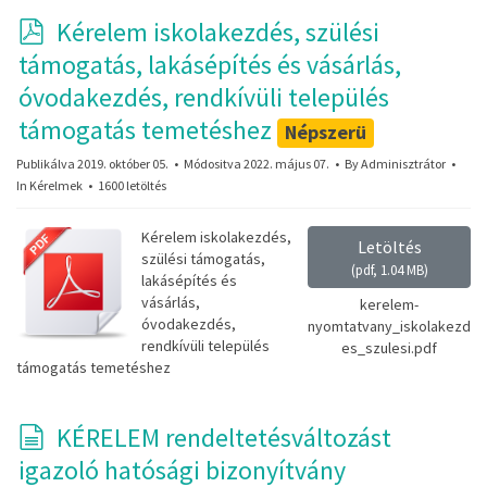
p
Kérelem iskolakezdés, szülési
d
támogatás, lakásépítés és vásárlás,
f
óvodakezdés, rendkívüli település
támogatás temetéshez
Népszerü
Publikálva 2019. október 05.
Módositva 2022. május 07.
By
Adminisztrátor
In
Kérelmek
1600 letöltés
Kérelem iskolakezdés,
Letöltés
szülési támogatás,
(
pdf,
1.04 MB
)
lakásépítés és
vásárlás,
kerelem-
óvodakezdés,
nyomtatvany_iskolakezd
rendkívüli település
es_szulesi.pdf
támogatás temetéshez
d
KÉRELEM rendeltetésváltozást
o
igazoló hatósági bizonyítvány