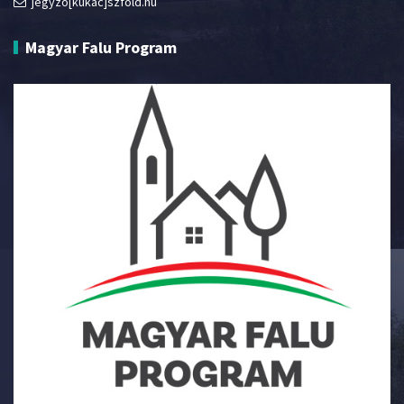
jegyzo[kukac]szfold.hu
Magyar Falu Program