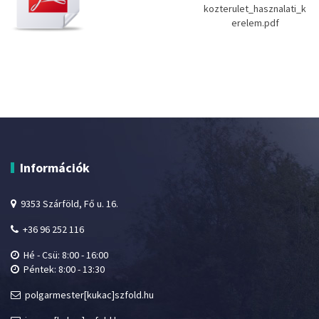
kozterulet_hasznalati_k
erelem.pdf
Információk
9353 Szárföld, Fő u. 16.
+36 96 252 116
Hé - Csü: 8:00 - 16:00
Péntek: 8:00 - 13:30
polgarmester[kukac]szfold.hu