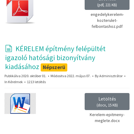
(
pdf,
221 KB
)
engedelykerelem-
kozterulet-
felbontashoz.pdf
d
KÉRELEM építmény felépültét
o
igazoló hatósági bizonyítvány
k
kiadásához
Népszerü
u
Publikálva 2020. október 01.
Módositva 2022. május 07.
By
Adminisztrátor
In
Kérelmek
m
1213 letöltés
e
Letöltés
n
(
docx,
15 KB
)
t
Kerelem-epitmeny-
meglete.docx