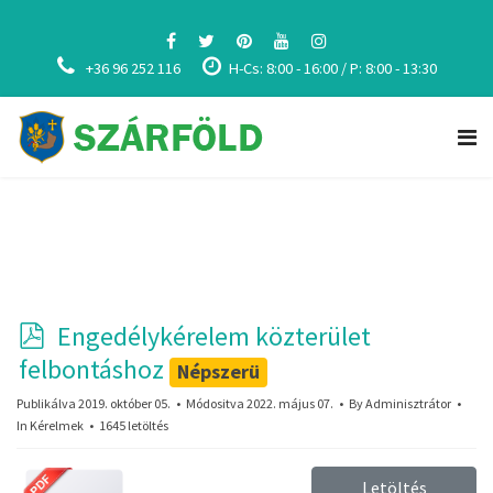
+36 96 252 116
H-Cs: 8:00 - 16:00 / P: 8:00 - 13:30
p
Engedélykérelem közterület
d
felbontáshoz
Népszerü
f
Publikálva 2019. október 05.
Módositva 2022. május 07.
By
Adminisztrátor
In
Kérelmek
1645 letöltés
Letöltés