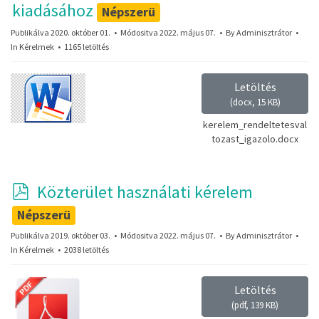
k
kiadásához
Népszerü
u
Publikálva 2020. október 01.
Módositva 2022. május 07.
By
Adminisztrátor
In
Kérelmek
m
1165 letöltés
e
Letöltés
n
(
docx,
15 KB
)
t
kerelem_rendeltetesval
tozast_igazolo.docx
p
Közterület használati kérelem
d
Népszerü
f
Publikálva 2019. október 03.
Módositva 2022. május 07.
By
Adminisztrátor
In
Kérelmek
2038 letöltés
Letöltés
(
pdf,
139 KB
)