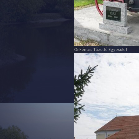
Önkéntes Tűzoltó Egyesület