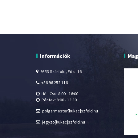
Információk
Mag
9353 Szárföld, Fő u. 16.
+36 96 252 116
Hé - Csü: 8:00 - 16:00
Péntek: 8:00 - 13:30
polgarmester[kukac]szfold.hu
jegyzo[kukac]szfold.hu