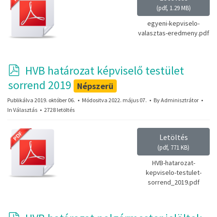
(
pdf,
1.29 MB
)
egyeni-kepviselo-
valasztas-eredmeny.pdf
p
HVB határozat képviselő testület
d
sorrend 2019
Népszerü
f
Publikálva 2019. október 06.
Módositva 2022. május 07.
By
Adminisztrátor
In
Választás
2728 letöltés
Letöltés
(
pdf,
771 KB
)
HVB-hatarozat-
kepviselo-testulet-
sorrend_2019.pdf