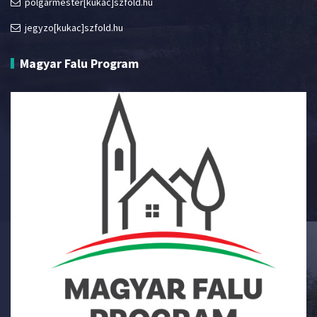
polgarmester[kukac]szfold.hu
jegyzo[kukac]szfold.hu
Magyar Falu Program