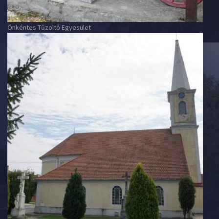
Önkéntes Tűzoltó Egyesület