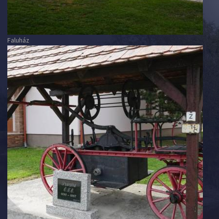
Faluház