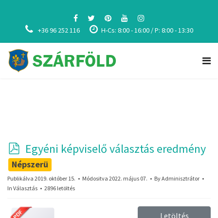
+36 96 252 116
H-Cs: 8:00 - 16:00 / P: 8:00 - 13:30
p
Egyéni képviselő választás eredmény
d
Népszerü
f
Publikálva 2019. október 15.
Módositva 2022. május 07.
By
Adminisztrátor
In
Választás
2896 letöltés
Letöltés