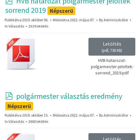
p
HVB határozat polgármester jelöltek
d
sorrend 2019
Népszerü
f
Publikálva 2019. október 06.
Módositva 2022. május 07.
By
Adminisztrátor
In
Választás
2619 letöltés
Letöltés
(
pdf,
738 KB
)
HVB-hatarozat-
polgarmester-jeloltek-
sorrend_2019.pdf
p
polgármester választás eredmény
d
Népszerü
f
Publikálva 2019. október 15.
Módositva 2022. május 07.
By
Adminisztrátor
In
Választás
2660 letöltés
Letöltés