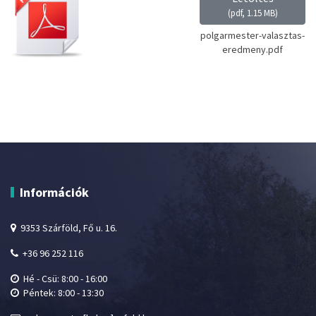
(
pdf,
1.15 MB
)
polgarmester-valasztas-
eredmeny.pdf
Információk
9353 Szárföld, Fő u. 16.
+36 96 252 116
Hé - Csü: 8:00 - 16:00
Péntek: 8:00 - 13:30