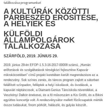
találkozása programunkat
A KULTÚRÁK KÖZÖTTI
PÁRBESZÉD ERŐSÍTÉSE,
A HELYIEK ÉS
KÜLFÖLDI
ÁLLAMPOLGÁROK
TALÁLKOZÁSA
SZÁRFÖLD, 2019. JÚNIUS 29.
2019. június 29-én EFOP-1.5.3-16-2017-00008 számú, „Humán
erőforrások és szolgáltatások térségközi fejlesztése Kapuvár
mikrokörzetében” című projekt keretében került megrendezésre ez a
rendezvény. Sok színes zenés, és táncos program zajlott a sátorban
felállított színpadon, felléptek a helyi iskolások, és óvodások, a
kapuvári néptáncosok, a Diamant-Genius Tánciskola növendékei, a
Veszkényi Dalkör énekesei, és a fő műsorszám a Kis Grófó, és a Bikini
együttes koncertje volt. A rendezvénysátor mellett főzőcsapatok mérték
össze tudásukat, finom pörkölt, halászlé, és gulyás készült.