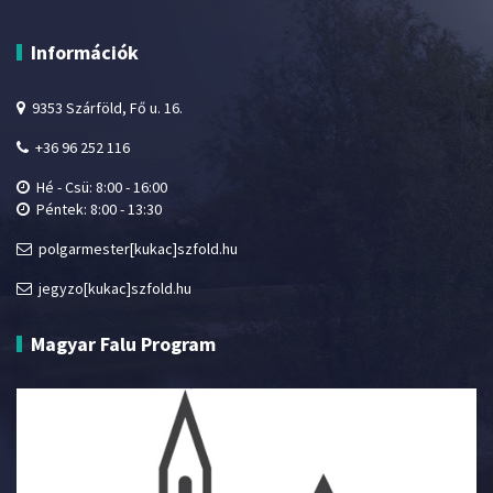
Információk
9353 Szárföld, Fő u. 16.
+36 96 252 116
Hé - Csü: 8:00 - 16:00
Péntek: 8:00 - 13:30
polgarmester[kukac]szfold.hu
jegyzo[kukac]szfold.hu
Magyar Falu Program