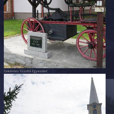
Önkéntes Tűzoltó Egyesület