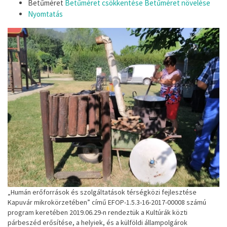
Betűméret
Betűméret csökkentése
Betűméret növelése
Nyomtatás
„Humán erőforrások és szolgáltatások térségközi fejlesztése
Kapuvár mikrokörzetében” című EFOP-1.5.3-16-2017-00008 számú
program keretében 2019.06.29-n rendeztük a Kultúrák közti
párbeszéd erősítése, a helyiek, és a külföldi állampolgárok