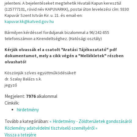
jelenteni. A bejelentéseket megtehetik Hivatali Kapun keresztül
(125777101, rövid név KAPUVARKK), postai úton levelezési cím: 9330
Kapuvár Szent István Kir. u. 21. és email-en:
kapuvar.kk@katved.gov.hu
Bármilyen kérdéssel forduljanak bizalommal a 96/242-855
telefonszámon a Kirendeltséghez. (Hatósági osztály)
Kérjük olvassák el a csatolt "Aratási Tájékozatató" pdf
dokumentumot, mely a cikk végén a "Mellékletek" részben
olvasható!
Köszönjük szíves együttműködésüket!
dr. Szalay Balázs s.k.
jegyző
Megjelent:
7976
alkalommal
Címkék:
hirdetmény
Tovább a kategóriában:
« Hirdetmény - Zöldterületek gondozásáról
Közlemény adatvédelmi tisztviselő személyéről »
Vissza a tetejére