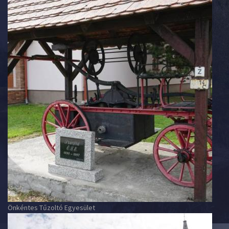
Önkéntes Tűzoltó Egyesület