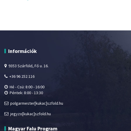
Információk
9353 Szárföld, Fő u. 16.
+36 96 252 116
Hé - Csü: 8:00 - 16:00
Péntek: 8:00 - 13:30
polgarmester[kukac]szfold.hu
jegyzo[kukac]szfold.hu
Magyar Falu Program