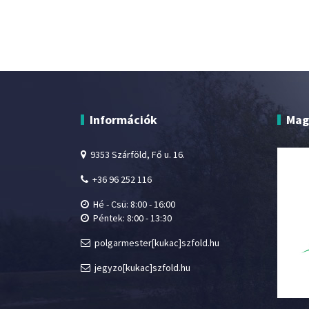
Információk
Mag
9353 Szárföld, Fő u. 16.
+36 96 252 116
Hé - Csü: 8:00 - 16:00
Péntek: 8:00 - 13:30
polgarmester[kukac]szfold.hu
jegyzo[kukac]szfold.hu