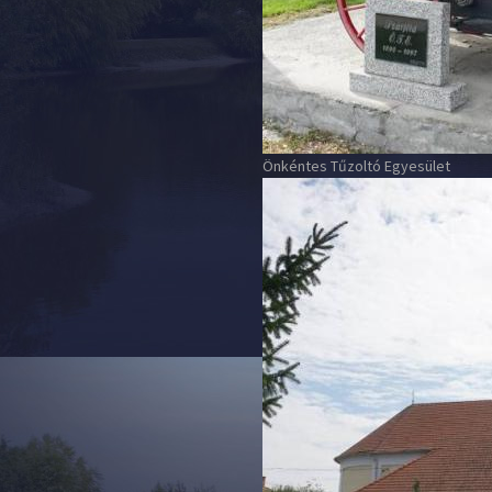
Önkéntes Tűzoltó Egyesület