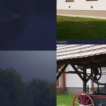
Faluház